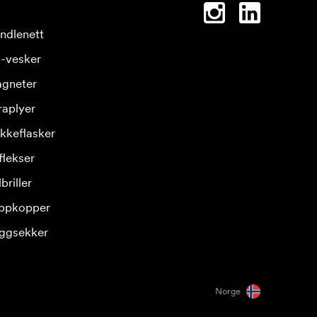
ndlenett
-vesker
gneter
raplyer
ikkeflasker
flekser
briller
ppkopper
ggsekker
Norge