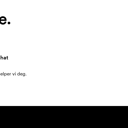
e.
hat
jelper vi deg.