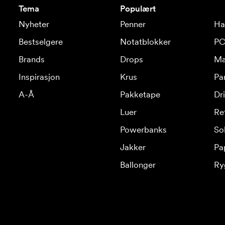
Tema
Populært
Nyheter
Penner
Ha
Bestselgere
Notatblokker
PC
Brands
Drops
Ma
Inspirasjon
Krus
Pa
A-Å
Pakketape
Dr
Luer
Re
Powerbanks
Sol
Jakker
Pa
Ballonger
Ry