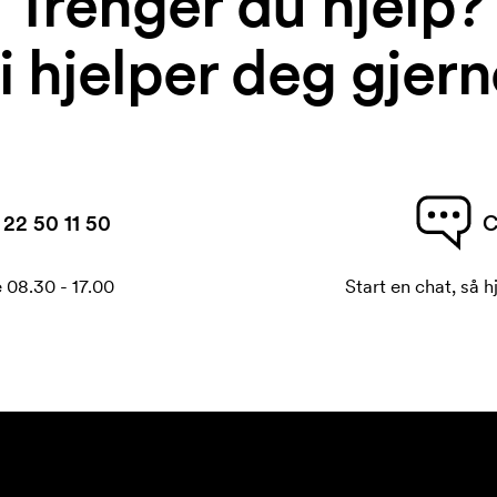
Trenger du hjelp?
i hjelper deg gjern
22 50 11 50
C
 08.30 - 17.00
Start en chat, så h