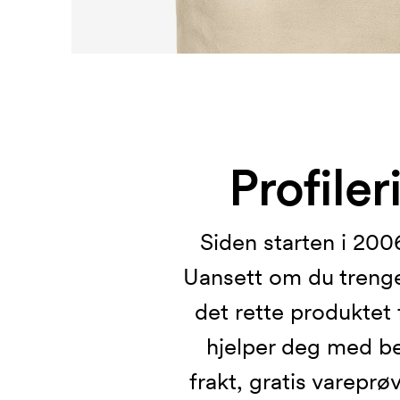
Profiler
Siden starten i 2006
Uansett om du treng
det rette produktet 
hjelper deg med bes
frakt, gratis vareprø