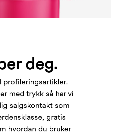
lper deg.
profileringsartikler.
er med trykk
så har vi
nlig salgskontakt som
erdensklasse, gratis
r om hvordan du bruker