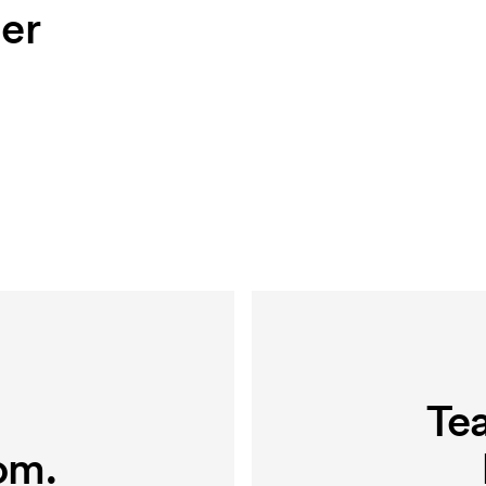
ler
.
Te
om.