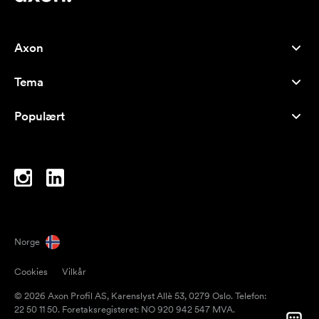
Axon
Kundeservice
Tema
Om oss
Nyheter
Careers
Populært
Bestselgere
Penner
Bærekraft
Brands
Handlenett
Inspirasjon
Notatblokker
A-Å
PC-vesker
Drops
Norge
Magneter
Cookies
Vilkår
Krus
© 2026 Axon Profil AS, Karenslyst Allè 53, 0279 Oslo. Telefon:
Paraplyer
22 50 11 50. Foretaksregisteret: NO 920 942 547 MVA.