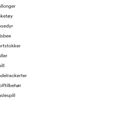
llonger
eketøy
osedyr
isbee
ortstokker
ller
ill
delrackerter
lftilbehør
slespill