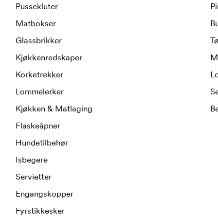
Pussekluter
Pi
Matbokser
B
Glassbrikker
T
Kjøkkenredskaper
M
Korketrekker
L
Lommelerker
S
Kjøkken & Matlaging
Be
Flaskeåpner
Hundetilbehør
Isbegere
Servietter
Engangskopper
Fyrstikkesker