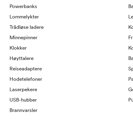
Powerbanks
Ba
Lommelykter
L
Trådløse ladere
K
Minnepinner
Fr
Klokker
K
Høyttalere
Ba
Reiseadaptere
Sp
Hodetelefoner
Pa
Laserpekere
Go
USB-hubber
Pu
Brannvarsler