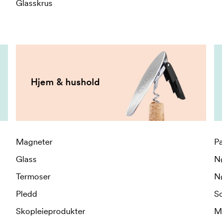
Glasskrus
Hjem & hushold
Magneter
Pa
Glass
N
Termoser
N
Pledd
So
Skopleieprodukter
Mo