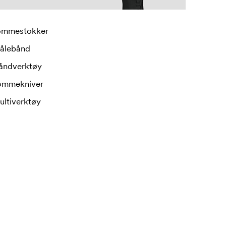
ommestokker
ålebånd
åndverktøy
ommekniver
ultiverktøy