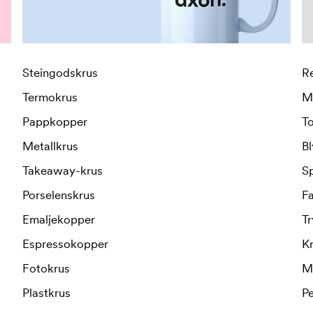
Steingodskrus
R
Termokrus
M
Pappkopper
T
Metallkrus
Bl
Takeaway-krus
S
Porselenskrus
F
Emaljekopper
Tr
Espressokopper
Kr
Fotokrus
M
Plastkrus
P