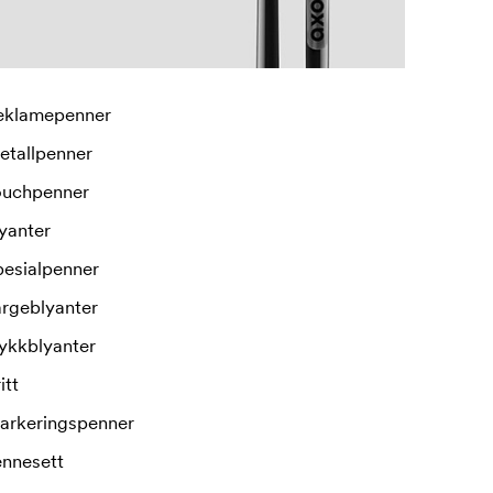
eklamepenner
etallpenner
ouchpenner
yanter
pesialpenner
argeblyanter
ykkblyanter
itt
arkeringspenner
ennesett