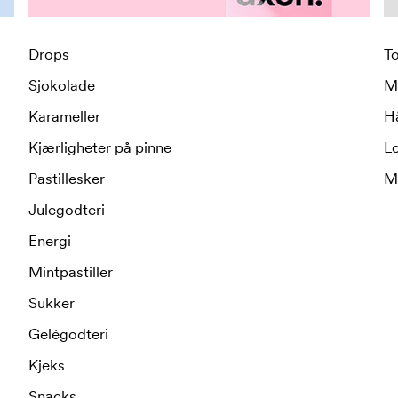
Drops
T
Sjokolade
M
Karameller
H
Kjærligheter på pinne
L
Pastillesker
M
Julegodteri
Energi
Mintpastiller
Sukker
Gelégodteri
Kjeks
Snacks