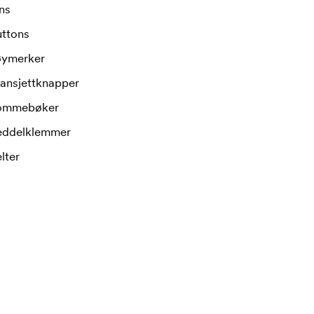
ns
uttons
øymerker
ansjettknapper
ommebøker
eddelklemmer
lter