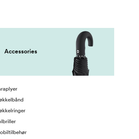
Accessories
raplyer
økkelbånd
økkelringer
lbriller
biltilbehør