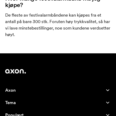
kjøpe?
De fleste av festivalarmbåndene kan kjøpes fra et
antall på bare 300 stk. Foruten høy trykkvalitet, så har
vi lave minstebestillinger, noe som kundene verdsetter
høyt.
Axon
Kundeservice
Tema
Om oss
Nyheter
Careers
Populært