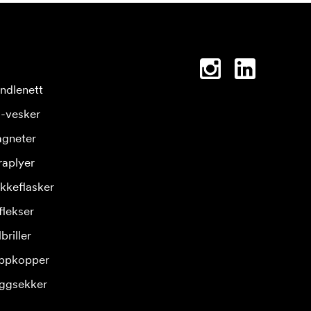
ndlenett
-vesker
gneter
raplyer
ikkeflasker
flekser
briller
ppkopper
ggsekker