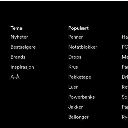
Tema
Populært
Nyheter
Penner
Ha
Bestselgere
Notatblokker
PC
Brands
Drops
Ma
Inspirasjon
Krus
Pa
A-Å
Pakketape
Dr
Luer
Re
Powerbanks
Sol
Jakker
Pa
Ballonger
Ry