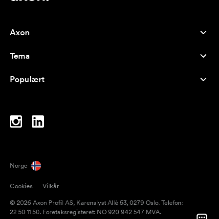
Axon
Kundeservice
Tema
Om oss
Nyheter
Careers
Populært
Bestselgere
Penner
Bærekraft
Brands
Handlenett
Inspirasjon
Notatblokker
A-Å
PC-vesker
Drops
Norge
Magneter
Cookies
Vilkår
Krus
© 2026 Axon Profil AS, Karenslyst Allè 53, 0279 Oslo. Telefon:
Paraplyer
22 50 11 50. Foretaksregisteret: NO 920 942 547 MVA.