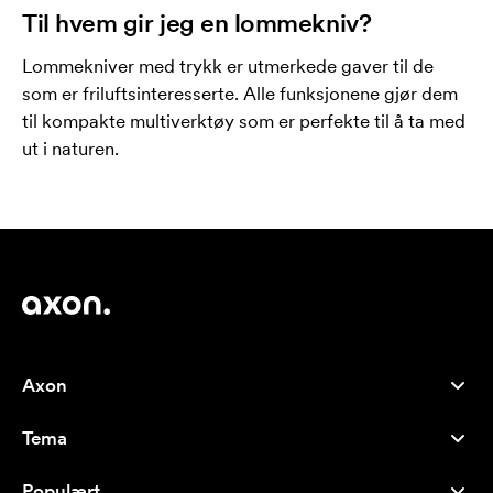
Til hvem gir jeg en lommekniv?
Lommekniver med trykk er utmerkede gaver til de
som er friluftsinteresserte. Alle funksjonene gjør dem
til kompakte multiverktøy som er perfekte til å ta med
ut i naturen.
Axon
Kundeservice
Tema
Om oss
Nyheter
Careers
Populært