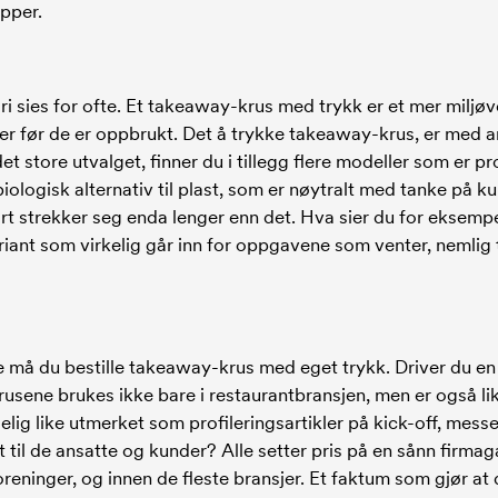
pper.
ri sies for ofte. Et takeaway-krus med trykk er et mer miljøv
før de er oppbrukt. Det å trykke takeaway-krus, er med an
t store utvalget, finner du i tillegg flere modeller som er p
iologisk alternativ til plast, som er nøytralt med tanke på ku
årt strekker seg enda lenger enn det. Hva sier du for eksemp
ariant som virkelig går inn for oppgavene som venter, nemlig
re må du bestille takeaway-krus med eget trykk. Driver du en
sene brukes ikke bare i restaurantbransjen, men er også li
elig like utmerket som profileringsartikler på kick-off, messen
 til de ansatte og kunder? Alle setter pris på en sånn firma
foreninger, og innen de fleste bransjer. Et faktum som gjør at