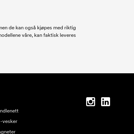
men de kan også kjøpes med riktig
odellene våre, kan faktisk leveres
ndlenett
-vesker
gneter