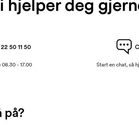
i hjelper deg gjern
22 50 11 50
C
 08.30 - 17.00
Start en chat, så h
å på?