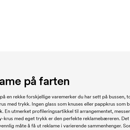
lame på farten
å en rekke forskjellige varemerker du har sett på bussen, t
s med trykk. Ingen glass som knuses eller pappkrus som bre
 En utmerket profileringsartikkel til arrangementet, messen, 
y-krus med eget trykk er den perfekte reklamebæreren. De
jøvennlig måte å få ut reklame i varierende sammenhenger. S