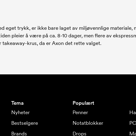
g
eget trykk, er ikke bare laget av miljøvennlige materiale, 
iden pleier å være på ca. 8-10 dager, men flere av ekspressm
r takeaway-krus, da er Axon det rette valget.
Tema
Populært
Nyheter
Penner
Ha
Bestselgere
Notatblokker
PC
Brands
Drops
Ma