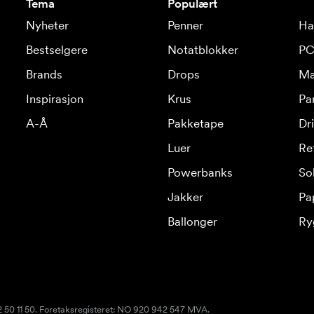
Tema
Populært
Nyheter
Penner
Ha
Bestselgere
Notatblokker
PC
Brands
Drops
Ma
Inspirasjon
Krus
Pa
A-Å
Pakketape
Dr
Luer
Re
Powerbanks
Sol
Jakker
Pa
Ballonger
Ry
22 50 11 50. Foretaksregisteret: NO 920 942 547 MVA.