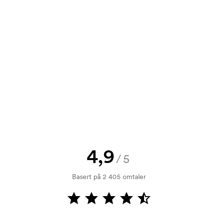
lime, green,
t tilbud før bestillingen blir
send oss logoen, så har du skissen
jekk. Fakturering skjer ved levering.
4,9
/5
rkingen. Startkostnaden er en
Basert på 2 405 omtaler
rsvinner når du foretar en ny