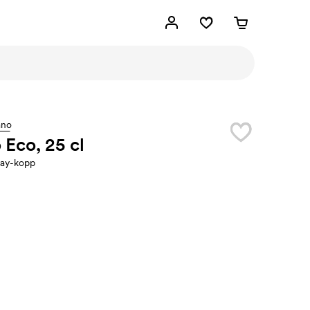
ano
 Eco, 25 cl
ay-kopp