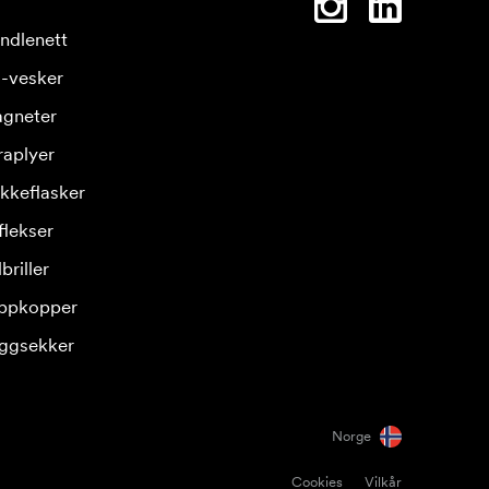
ndlenett
-vesker
gneter
raplyer
ikkeflasker
flekser
briller
ppkopper
ggsekker
Norge
Cookies
Vilkår