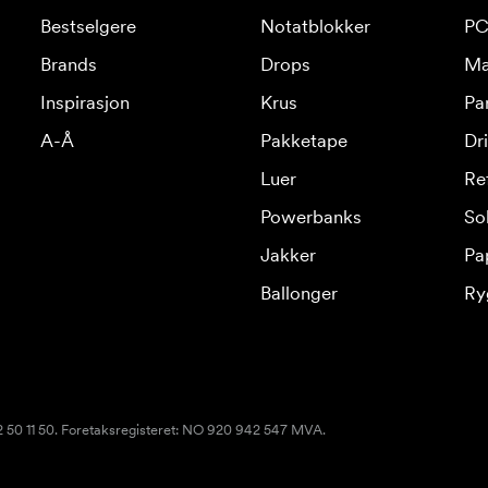
Bestselgere
Notatblokker
PC
Brands
Drops
Ma
Inspirasjon
Krus
Pa
A-Å
Pakketape
Dr
Luer
Re
Powerbanks
Sol
Jakker
Pa
Ballonger
Ry
22 50 11 50. Foretaksregisteret: NO 920 942 547 MVA.