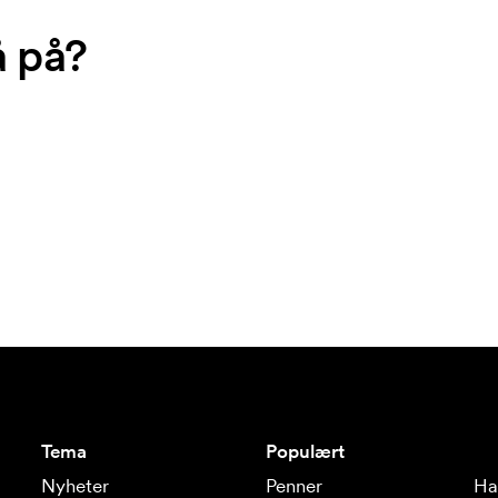
å på?
Tema
Populært
Nyheter
Penner
Ha