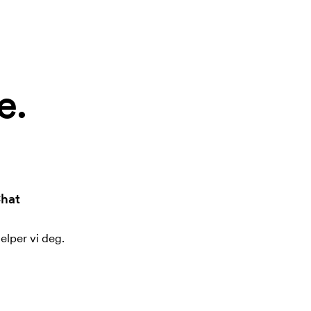
e.
hat
jelper vi deg.