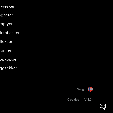
-vesker
gneter
raplyer
ikkeflasker
flekser
briller
ppkopper
ggsekker
Norge
Cookies
Vilkår