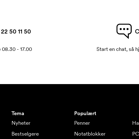
22 50 11 50
C
 08.30 - 17.00
Start en chat, så h
Tema
Populært
Nyheter
Penner
Ha
Bestselgere
Notatblokker
PC