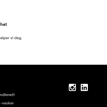
hat
jelper vi deg.
ndlenett
-vesker