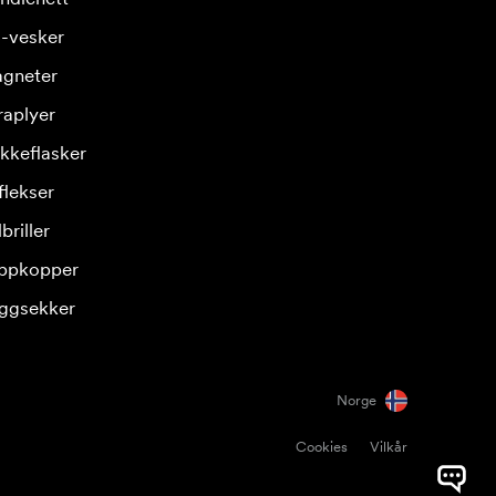
-vesker
gneter
raplyer
ikkeflasker
flekser
briller
ppkopper
ggsekker
Norge
Cookies
Vilkår