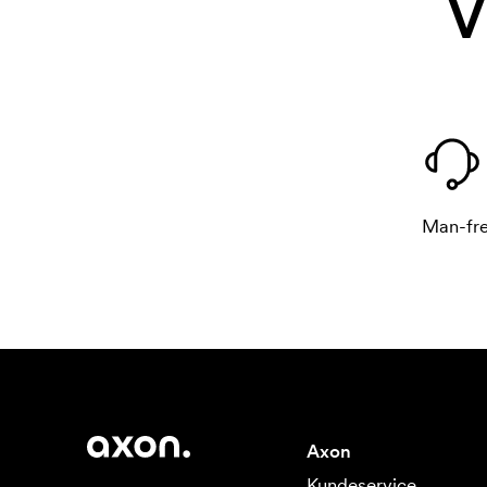
V
Man-fre
Axon
Kundeservice