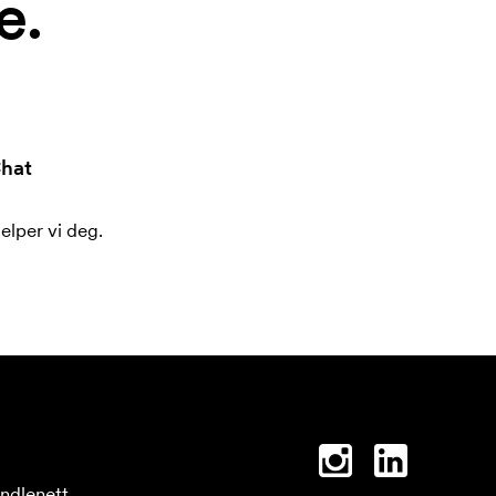
e.
hat
jelper vi deg.
ndlenett