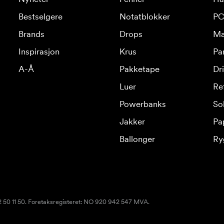
Bestselgere
Notatblokker
PC
Brands
Drops
Ma
Inspirasjon
Krus
Pa
A-Å
Pakketape
Dr
Luer
Re
Powerbanks
Sol
Jakker
Pa
Ballonger
Ry
22 50 11 50. Foretaksregisteret: NO 920 942 547 MVA.