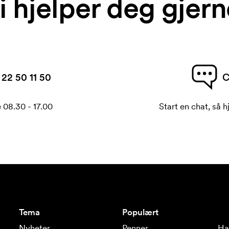
i hjelper deg gjern
22 50 11 50
C
 08.30 - 17.00
Start en chat, så h
Tema
Populært
Nyheter
Penner
Ha