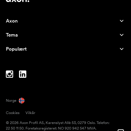
Axon
Kundeservice
Tema
Om oss
Nyheter
Careers
Populært
Bestselgere
Penner
Bærekraft
Brands
Handlenett
Inspirasjon
Notatblokker
A-Å
PC-vesker
Drops
Norge
Magneter
Cookies
Vilkår
Krus
© 2026 Axon Profil AS, Karenslyst Allè 53, 0279 Oslo. Telefon:
Paraplyer
22 50 11 50. Foretaksregisteret: NO 920 942 547 MVA.