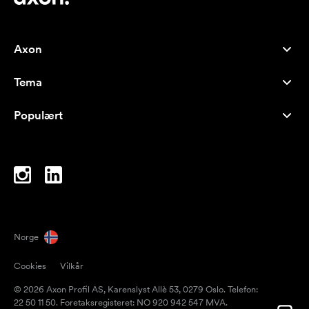
Axon
Kundeservice
Tema
Om oss
Nyheter
Careers
Populært
Bestselgere
Penner
Bærekraft
Brands
Handlenett
Inspirasjon
Notatblokker
A-Å
PC-vesker
Drops
Norge
Magneter
Cookies
Vilkår
Krus
© 2026 Axon Profil AS, Karenslyst Allè 53, 0279 Oslo. Telefon:
Paraplyer
22 50 11 50. Foretaksregisteret: NO 920 942 547 MVA.