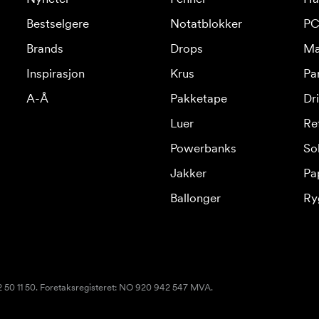
Bestselgere
Notatblokker
PC
Brands
Drops
Ma
Inspirasjon
Krus
Pa
A-Å
Pakketape
Dr
Luer
Re
Powerbanks
Sol
Jakker
Pa
Ballonger
Ry
22 50 11 50. Foretaksregisteret: NO 920 942 547 MVA.