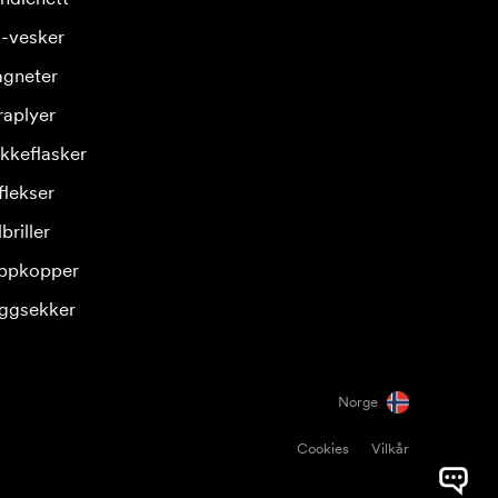
-vesker
gneter
raplyer
ikkeflasker
flekser
briller
ppkopper
ggsekker
Norge
Cookies
Vilkår