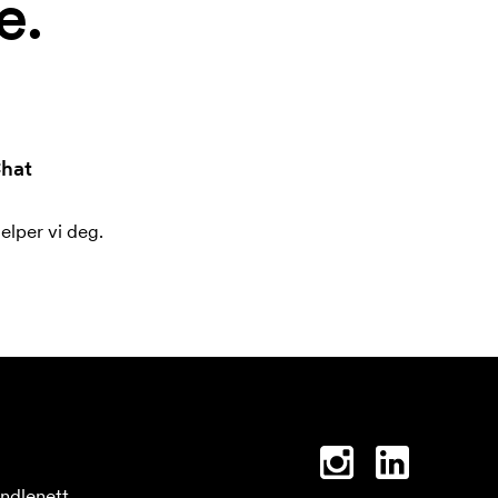
e.
hat
jelper vi deg.
ndlenett