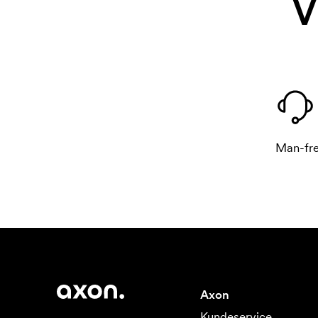
V
Man-fre
Axon
Kundeservice