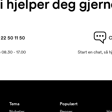
i hjelper deg gjern
22 50 11 50
C
 08.30 - 17.00
Start en chat, så h
Tema
Populært
Nyheter
Penner
Ha