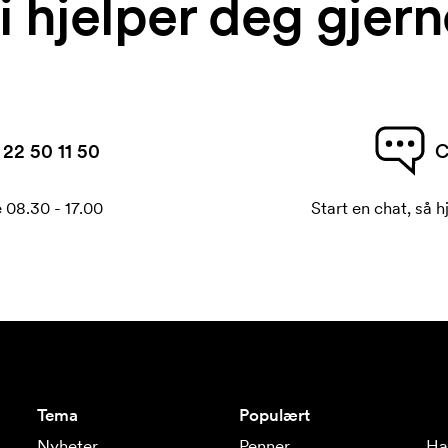
i hjelper deg gjern
22 50 11 50
C
 08.30 - 17.00
Start en chat, så h
Tema
Populært
Nyheter
Penner
Ha