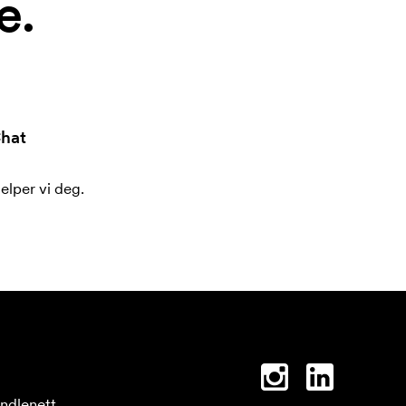
e.
hat
jelper vi deg.
ndlenett