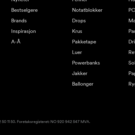
Bestselgere
Notatblokker
PC
Brands
Drops
Ma
Inspirasjon
Krus
Pa
A-Å
Pakketape
Dr
Luer
Re
Powerbanks
Sol
Jakker
Pa
Ballonger
Ry
22 50 11 50. Foretaksregisteret: NO 920 942 547 MVA.