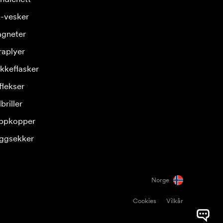
-vesker
gneter
raplyer
ikkeflasker
flekser
briller
ppkopper
ggsekker
Norge
Cookies
Vilkår