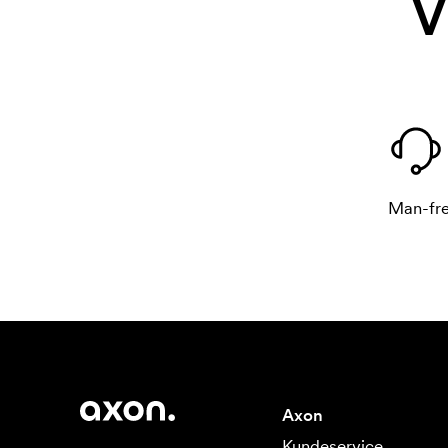
V
Man-fre
Axon
Kundeservice