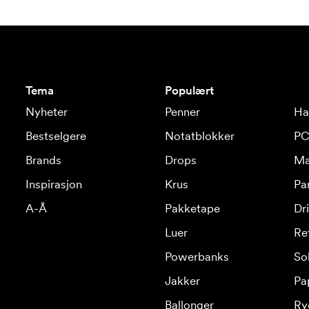
Tema
Populært
Nyheter
Penner
Ha
Bestselgere
Notatblokker
PC
Brands
Drops
Ma
Inspirasjon
Krus
Pa
A-Å
Pakketape
Dr
Luer
Re
Powerbanks
Sol
Jakker
Pa
Ballonger
Ry