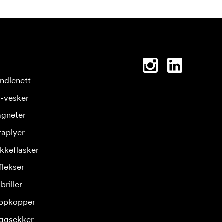
ndlenett
-vesker
gneter
raplyer
ikkeflasker
flekser
briller
ppkopper
ggsekker