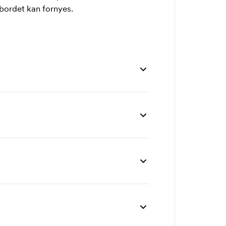
ebordet kan fornyes.
3 stk
5 stk
10 stk
20 stk
4 861
4 789
4 657
4 549
395
371
346
321