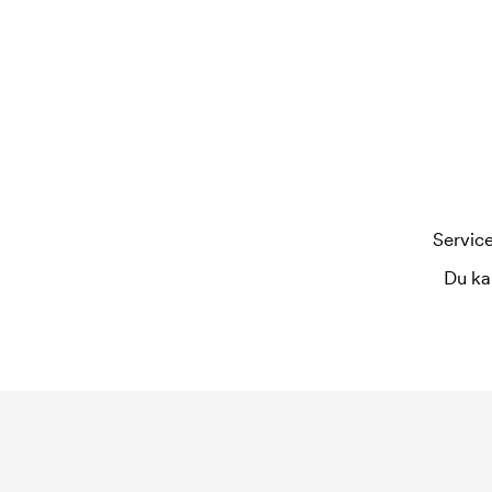
oppstartsavgift for merkingen. Startkostnaden fo
bestilling.
Service
Du ka