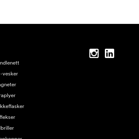
ndlenett
-vesker
gneter
raplyer
ikkeflasker
flekser
briller
ppkopper