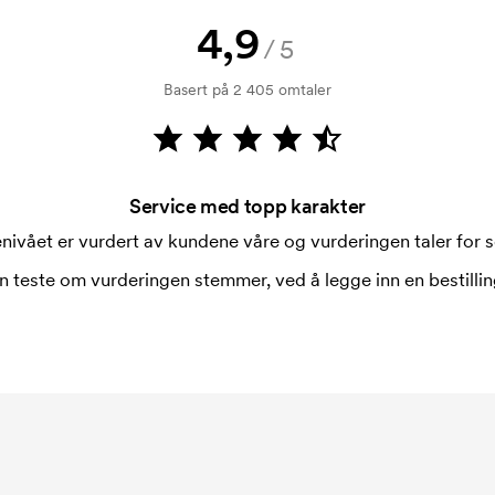
rsvinner når du foretar en ny
4,9
/5
Basert på 2 405 omtaler
Service med topp karakter
nivået er vurdert av kundene våre og vurderingen taler for s
n teste om vurderingen stemmer, ved å legge inn en bestilling