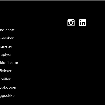
ndlenett
-vesker
gneter
raplyer
ikkeflasker
flekser
briller
ppkopper
ggsekker