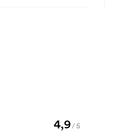
1 792
1 792
1 792
1 792
t tilbud før bestillingen blir
send oss logoen, så har du skissen
jekk. Fakturering skjer ved levering.
rkingen. Startkostnaden er en
rsvinner når du foretar en ny
4,9
/5