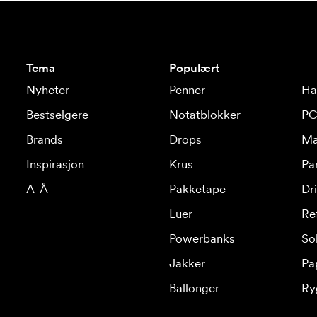
Tema
Populært
Nyheter
Penner
Ha
Bestselgere
Notatblokker
PC
Brands
Drops
Ma
Inspirasjon
Krus
Pa
A-Å
Pakketape
Dr
Luer
Re
Powerbanks
Sol
Jakker
Pa
Ballonger
Ry