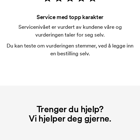
På noen produkter er det en startkostnad for
merkingen. Startkostnaden er en oppstartsavgift for
Service med topp karakter
merkingen. Startkostnaden forsvinner når du foretar
Servicenivået er vurdert av kundene våre og
en ny bestilling.
vurderingen taler for seg selv.
Du kan teste om vurderingen stemmer, ved å legge inn
en bestilling selv.
Trenger du hjelp?
Vi hjelper deg gjerne.