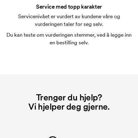
seg en hel del. I vanlige tilfeller er det ikke mulig å
Service med topp karakter
trykke mer enn en rad med tekst.
Servicenivået er vurdert av kundene våre og
vurderingen taler for seg selv.
Hva er en trykksjablong?
Trykksjablongen er en slags mal som brukes til
Du kan teste om vurderingen stemmer, ved å legge inn
trykking. Vi må lage en trykksjablong for hver farge
en bestilling selv.
som skal trykkes. Kostnaden for trykksjablongen
forsvinner når du gjentar bestillingen.
Trenger du hjelp?
Vi hjelper deg gjerne.