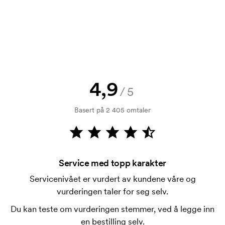
skisse med en gang? Bare send oss logoen, så har
du skissen hos deg i løpet av en time.
Kan jeg få en vareprøve?
Ingen problemer! det løser vi.
Hvordan betaler jeg?
4,9
Betaling skjer mot faktura 30 dager etter
/5
kredittsjekk. Fakturering skjer ved levering.
Basert på 2 405 omtaler
Kortbetaling er mulig.
Hva er en trykksjablong?
Trykksjablongen er en slags mal som brukes til
trykking. Vi må lage en trykksjablong for hver farge
Service med topp karakter
som skal trykkes. Kostnaden for trykksjablongen
Servicenivået er vurdert av kundene våre og
forsvinner når du gjentar bestillingen.
vurderingen taler for seg selv.
Du kan teste om vurderingen stemmer, ved å legge inn
en bestilling selv.