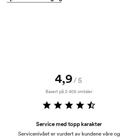
Farger
Får jeg en skisse?
pink
Selvfølgelig! Du må alltid godkjenne en skisse og et
tilbud før bestillingen blir bindende. Vil du se en
Produktark
skisse med en gang? Bare send oss logoen, så har
Last ned
du skissen hos deg i løpet av en time.
Kan jeg få en vareprøve?
Ingen problemer! det løser vi.
Hvordan betaler jeg?
4,9
Betaling skjer mot faktura 30 dager etter
/5
kredittsjekk. Fakturering skjer ved levering.
Basert på 2 405 omtaler
Kortbetaling er mulig.
Hva er en trykksjablong?
Trykksjablongen er en slags mal som brukes til
trykking. Vi må lage en trykksjablong for hver farge
Service med topp karakter
som skal trykkes. Kostnaden for trykksjablongen
Servicenivået er vurdert av kundene våre og