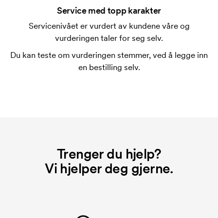
trykking. Vi må lage en trykksjablong for hver farge
Service med topp karakter
som skal trykkes. Kostnaden for trykksjablongen
Servicenivået er vurdert av kundene våre og
forsvinner når du gjentar bestillingen.
vurderingen taler for seg selv.
Hva er en startkostnad?
Du kan teste om vurderingen stemmer, ved å legge inn
På noen produkter er det en startkostnad for
en bestilling selv.
merkingen. Startkostnaden er en oppstartsavgift for
merkingen. Startkostnaden forsvinner når du foretar
en ny bestilling.
Trenger du hjelp?
Vi hjelper deg gjerne.