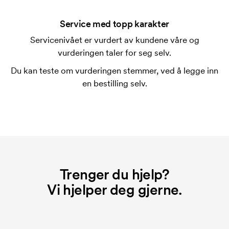
Trykksjablongen er en slags mal som brukes til
trykking. Vi må lage en trykksjablong for hver farge
Service med topp karakter
som skal trykkes. Kostnaden for trykksjablongen
Servicenivået er vurdert av kundene våre og
forsvinner når du gjentar bestillingen.
vurderingen taler for seg selv.
Hva er en startkostnad?
Du kan teste om vurderingen stemmer, ved å legge inn
På noen produkter er det en startkostnad for
en bestilling selv.
merkingen. Startkostnaden er en oppstartsavgift for
merkingen. Startkostnaden forsvinner når du foretar
en ny bestilling.
Trenger du hjelp?
Vi hjelper deg gjerne.