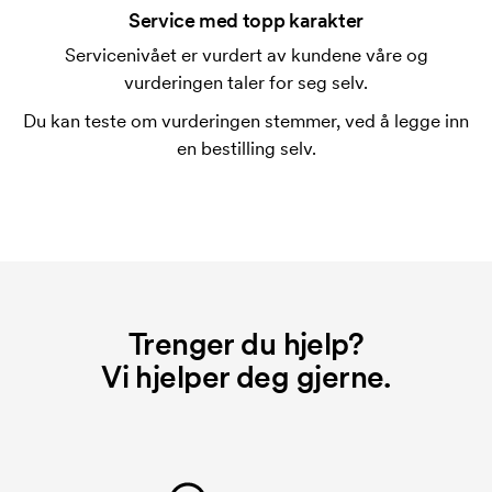
trykking. Vi må lage en trykksjablong for hver farge
Service med topp karakter
som skal trykkes. Kostnaden for trykksjablongen
Servicenivået er vurdert av kundene våre og
forsvinner når du gjentar bestillingen.
vurderingen taler for seg selv.
Du kan teste om vurderingen stemmer, ved å legge inn
en bestilling selv.
Trenger du hjelp?
Vi hjelper deg gjerne.