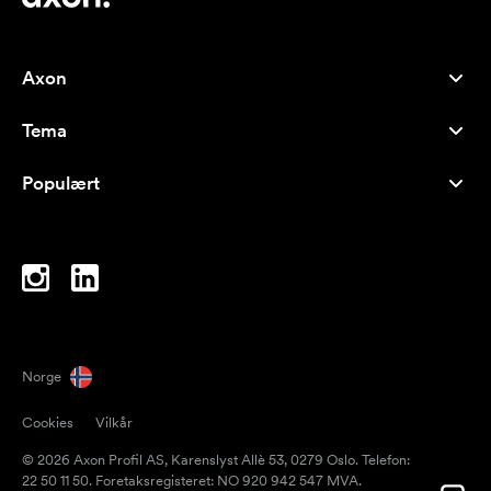
Axon
Kundeservice
Tema
Om oss
Nyheter
Careers
Populært
Bestselgere
Penner
Bærekraft
Brands
Handlenett
Inspirasjon
Notatblokker
A-Å
PC-vesker
Drops
Norge
Magneter
Cookies
Vilkår
Krus
© 2026 Axon Profil AS, Karenslyst Allè 53, 0279 Oslo. Telefon:
Paraplyer
22 50 11 50. Foretaksregisteret: NO 920 942 547 MVA.