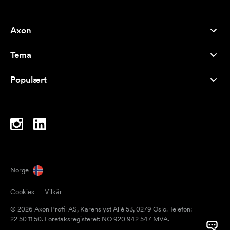
Axon
Kundeservice
Tema
Om oss
Nyheter
Careers
Populært
Bestselgere
Penner
Bærekraft
Brands
Handlenett
Inspirasjon
Notatblokker
A-Å
PC-vesker
Drops
Norge
Magneter
Cookies
Vilkår
Krus
© 2026 Axon Profil AS, Karenslyst Allè 53, 0279 Oslo. Telefon:
Paraplyer
22 50 11 50. Foretaksregisteret: NO 920 942 547 MVA.