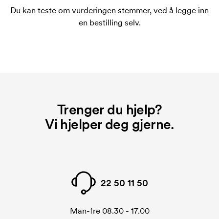
Hva er en startkostnad?
Du kan teste om vurderingen stemmer, ved å legge inn
På noen produkter er det en startkostnad for
en bestilling selv.
merkingen. Startkostnaden er en oppstartsavgift for
merkingen. Startkostnaden forsvinner når du foretar
en ny bestilling.
Trenger du hjelp?
Vi hjelper deg gjerne.
22 50 11 50
Man-fre 08.30 - 17.00