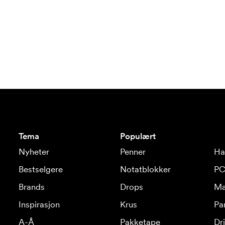
Tema
Populært
Nyheter
Penner
Ha
Bestselgere
Notatblokker
PC
Brands
Drops
Ma
Inspirasjon
Krus
Pa
A-Å
Pakketape
Dr