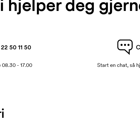
i hjelper deg gjern
22 50 11 50
C
 08.30 - 17.00
Start en chat, så h
i