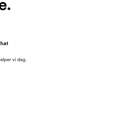
e.
hat
jelper vi deg.