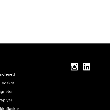
ndlenett
-vesker
gneter
raplyer
ikkeflasker