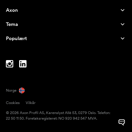
Axon
Kundeservice
Tema
Om oss
Nyheter
Careers
Populært
Bestselgere
Penner
Bærekraft
Brands
Handlenett
Inspirasjon
Notatblokker
A-Å
PC-vesker
Drops
Norge
Magneter
Cookies
Vilkår
Krus
© 2026 Axon Profil AS, Karenslyst Allè 53, 0279 Oslo. Telefon:
Paraplyer
22 50 11 50. Foretaksregisteret: NO 920 942 547 MVA.
Pakketape