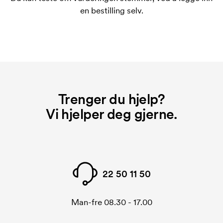
På noen produkter er det en startkostnad for
en bestilling selv.
merkingen. Startkostnaden er en oppstartsavgift for
merkingen. Startkostnaden forsvinner når du foretar
en ny bestilling.
Trenger du hjelp?
Vi hjelper deg gjerne.
22 50 11 50
Man-fre 08.30 - 17.00