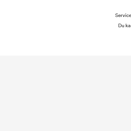
På noen produkter er det en startkostnad for me
oppstartsavgift for merkingen. Startkostnaden fo
Service
bestilling.
Du ka