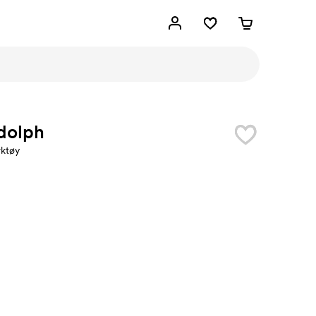
dolph
rktøy