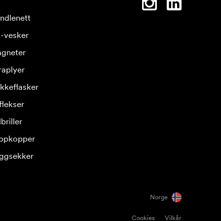
ndlenett
-vesker
gneter
raplyer
ikkeflasker
flekser
briller
ppkopper
ggsekker
Norge
Cookies
Vilkår