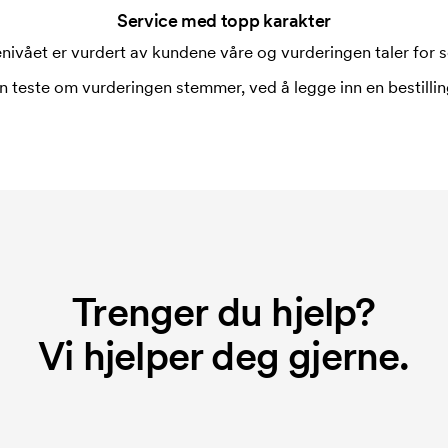
rkingen. Startkostnaden er en
Service med topp karakter
rsvinner når du foretar en ny
nivået er vurdert av kundene våre og vurderingen taler for s
n teste om vurderingen stemmer, ved å legge inn en bestilling
Trenger du hjelp?
Vi hjelper deg gjerne.