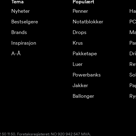
Tema
Populært
Nyheter
Penner
Ha
Bestselgere
Notatblokker
PC
Brands
Drops
Ma
Inspirasjon
Krus
Pa
A-Å
Pakketape
Dr
Luer
Re
Powerbanks
Sol
Jakker
Pa
Ballonger
Ry
22 50 11 50. Foretaksregisteret: NO 920 942 547 MVA.