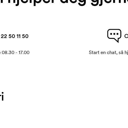
22 50 11 50
C
 08.30 - 17.00
Start en chat, så h
i