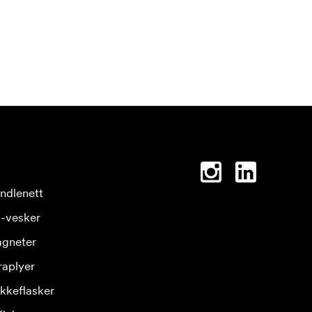
ndlenett
-vesker
gneter
raplyer
ikkeflasker