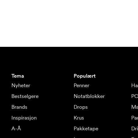
Tema
Populært
Nyheter
Penner
Ha
Bestselgere
Notatblokker
PC
Brands
Drops
Ma
Inspirasjon
Krus
Pa
A-Å
Pakketape
Dr