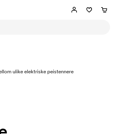
ellom ulike elektriske peistennere
e.