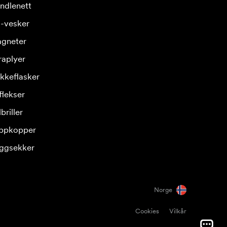
ndlenett
-vesker
gneter
raplyer
ikkeflasker
flekser
briller
ppkopper
ggsekker
Norge
Cookies
Vilkår