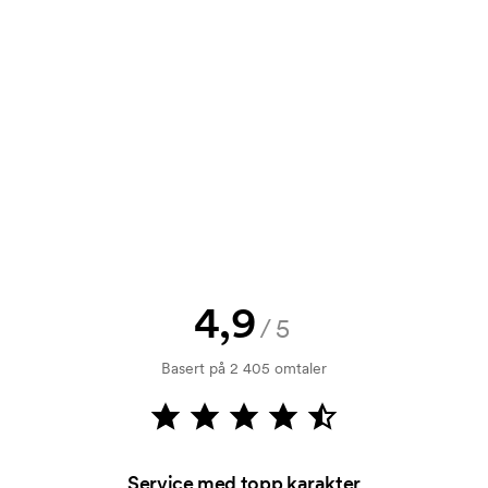
t tilbud før bestillingen blir
send oss logoen, så har du skissen
jekk. Fakturering skjer ved levering.
4,9
/5
ykking. Vi må lage en trykksjablong
Basert på 2 405 omtaler
rykksjablongen forsvinner når du
Service med topp karakter