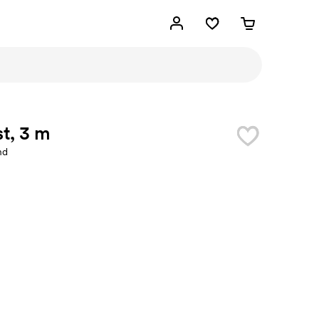
t, 3 m
nd