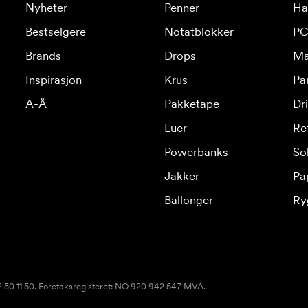
Nyheter
Penner
Ha
Bestselgere
Notatblokker
PC
Brands
Drops
Ma
Inspirasjon
Krus
Pa
A-Å
Pakketape
Dr
Luer
Re
Powerbanks
Sol
Jakker
Pa
Ballonger
Ry
22 50 11 50. Foretaksregisteret: NO 920 942 547 MVA.