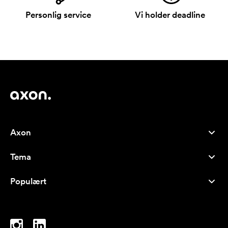
Personlig service
Vi holder deadline
Axon
Kundeservice
Tema
Om oss
Nyheter
Careers
Populært
Bestselgere
Penner
Bærekraft
Brands
Handlenett
Inspirasjon
Notatblokker