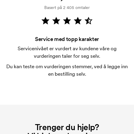
kredittsjekk. Fakturering skjer ved levering.
Basert på 2 405 omtaler
Kortbetaling er mulig.
Hva er en trykksjablong?
Trykksjablongen er en slags mal som brukes til
trykking. Vi må lage en trykksjablong for hver farge
Service med topp karakter
som skal trykkes. Kostnaden for trykksjablongen
Servicenivået er vurdert av kundene våre og
forsvinner når du gjentar bestillingen.
vurderingen taler for seg selv.
Hva er en startkostnad?
Du kan teste om vurderingen stemmer, ved å legge inn
På noen produkter er det en startkostnad for
en bestilling selv.
merkingen. Startkostnaden er en oppstartsavgift for
merkingen. Startkostnaden forsvinner når du foretar
en ny bestilling.
Trenger du hjelp?