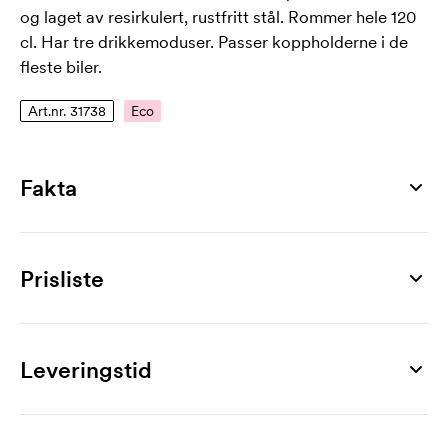
og laget av resirkulert, rustfritt stål. Rommer hele 120
cl. Har tre drikkemoduser. Passer koppholderne i de
fleste biler.
Art.nr. 31738
Eco
Fakta
Artikkelnummer
31738
Prisliste
Mål
Ø 148 x 318 x 100 mm
Produkt
5 stk
10 stk
20 stk
30 stk
50 stk
100 stk
Maks trykkflate
Quencher H2.0, 120 cl
756
734
718
699
682
672
Leveringstid
30 x 70 mm
Merking
Maks graveringsoverflate
1-fargetrykk
92
68
49
45
32
30