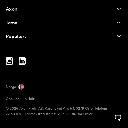
Axon
Kundeservice
Tema
Om oss
Nyheter
Careers
Populært
Bestselgere
Penner
Bærekraft
Brands
Handlenett
Inspirasjon
Notatblokker
A-Å
PC-vesker
Drops
Norge
Magneter
Cookies
Vilkår
Krus
© 2026 Axon Profil AS, Karenslyst Allè 53, 0279 Oslo. Telefon:
Paraplyer
22 50 11 50. Foretaksregisteret: NO 920 942 547 MVA.
Pakketape