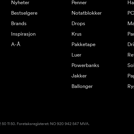
Nyheter
Penner
Ha
Bestselgere
Notatblokker
PC
Brands
Drops
Ma
Inspirasjon
Krus
Pa
A-Å
Pakketape
Dr
Luer
Re
Powerbanks
Sol
Jakker
Pa
Ballonger
Ry
22 50 11 50. Foretaksregisteret: NO 920 942 547 MVA.