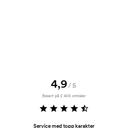
t tilbud før bestillingen blir
send oss logoen, så har du skissen
jekk. Fakturering skjer ved levering.
4,9
/5
 seg en hel del. I vanlige tilfeller er
Basert på 2 405 omtaler
ykking. Vi må lage en trykksjablong
rykksjablongen forsvinner når du
Service med topp karakter