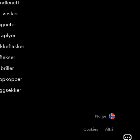
ndlenett
-vesker
gneter
raplyer
ikkeflasker
flekser
briller
ppkopper
ggsekker
Norge
Cookies
Vilkår