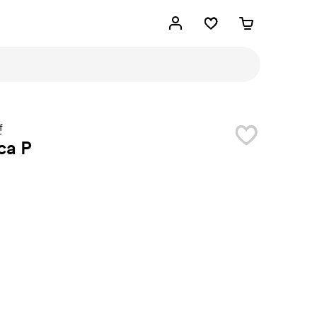
f
ca P