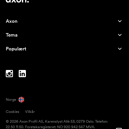
Axon
Kundeservice
Tema
Om oss
Nyheter
Careers
Populært
Bestselgere
Penner
Bærekraft
Brands
Handlenett
Inspirasjon
Notatblokker
A-Å
PC-vesker
Drops
Norge
Magneter
Cookies
Vilkår
Krus
© 2026 Axon Profil AS, Karenslyst Allè 53, 0279 Oslo. Telefon:
Paraplyer
22 50 11 50. Foretaksregisteret: NO 920 942 547 MVA.