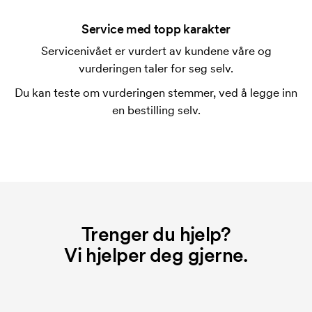
Trykksjablongen er en slags mal som brukes til
trykking. Vi må lage en trykksjablong for hver farge
Service med topp karakter
som skal trykkes. Kostnaden for trykksjablongen
Servicenivået er vurdert av kundene våre og
forsvinner når du gjentar bestillingen.
vurderingen taler for seg selv.
Du kan teste om vurderingen stemmer, ved å legge inn
en bestilling selv.
Trenger du hjelp?
Vi hjelper deg gjerne.