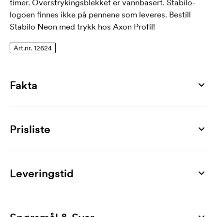
timer. Overstrykingsblekket er vannbasert. Stabilo-
logoen finnes ikke på pennene som leveres. Bestill
Stabilo Neon med trykk hos Axon Profil!
Art.nr. 12624
Fakta
Artikkelnummer
12624
Prisliste
Mål
20 x 110 x 38 mm
Produkt
1000 stk
2000 stk
3000 stk
4000 stk
5000 stk
600
Farger
Neon
13,10
12,20
11,40
11,20
10,30
Leveringstid
oransje, grønn, gul, magenta
Merking
Produktark
1-fargetrykk
3,60
2,90
2,70
2,40
1,70