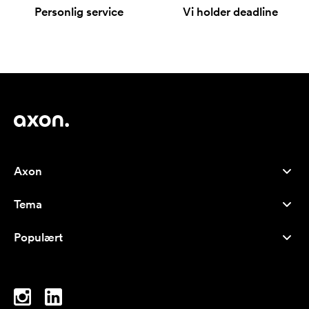
Personlig service
Vi holder deadline
Axon
Kundeservice
Tema
Om oss
Nyheter
Careers
Populært
Bestselgere
Penner
Bærekraft
Brands
Handlenett
Inspirasjon
Notatblokker