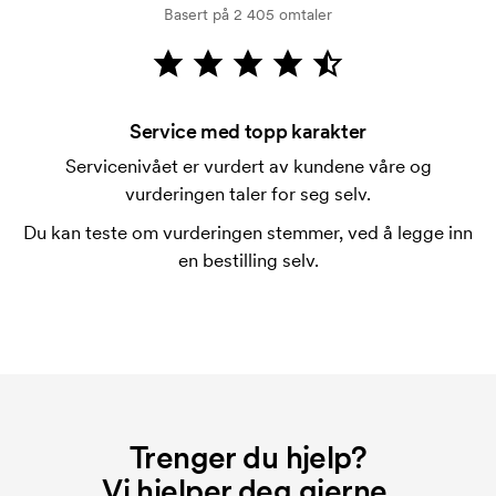
Basert på 2 405 omtaler
Kortbetaling er mulig.
Hva er en trykksjablong?
Trykksjablongen er en slags mal som brukes til
trykking. Vi må lage en trykksjablong for hver farge
Service med topp karakter
som skal trykkes. Kostnaden for trykksjablongen
Servicenivået er vurdert av kundene våre og
forsvinner når du gjentar bestillingen.
vurderingen taler for seg selv.
Du kan teste om vurderingen stemmer, ved å legge inn
en bestilling selv.
Trenger du hjelp?
Vi hjelper deg gjerne.