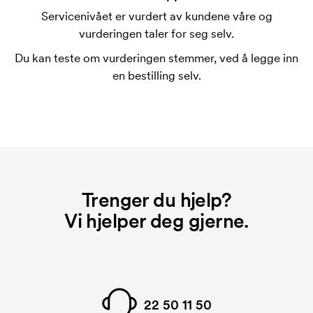
som skal trykkes. Kostnaden for trykksjablongen
Servicenivået er vurdert av kundene våre og
forsvinner når du gjentar bestillingen.
vurderingen taler for seg selv.
Du kan teste om vurderingen stemmer, ved å legge inn
en bestilling selv.
Trenger du hjelp?
Vi hjelper deg gjerne.
22 50 11 50