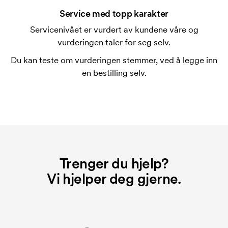
trykking. Vi må lage en trykksjablong for hver farge
Service med topp karakter
som skal trykkes. Kostnaden for trykksjablongen
Servicenivået er vurdert av kundene våre og
forsvinner når du gjentar bestillingen.
vurderingen taler for seg selv.
Hva er en startkostnad?
Du kan teste om vurderingen stemmer, ved å legge inn
På noen produkter er det en startkostnad for
en bestilling selv.
merkingen. Startkostnaden er en oppstartsavgift for
merkingen. Startkostnaden forsvinner når du foretar
en ny bestilling.
Trenger du hjelp?
Vi hjelper deg gjerne.