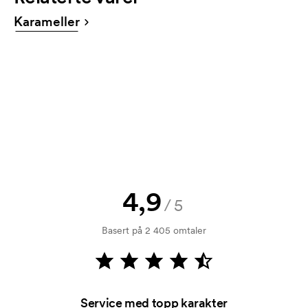
tilbud før bestillingen blir bindende. Vil du se en
Karameller
skisse med en gang? Bare send oss logoen, så har
du skissen hos deg i løpet av en time.
Kan jeg få en vareprøve?
Ingen problemer! det løser vi.
Hvordan betaler jeg?
Betaling skjer mot faktura 30 dager etter
kredittsjekk. Fakturering skjer ved levering.
Kortbetaling er mulig.
4,9
Hva er en startkostnad?
/5
På noen produkter er det en startkostnad for
Basert på 2 405 omtaler
merkingen. Startkostnaden er en oppstartsavgift for
merkingen. Startkostnaden forsvinner når du foretar
en ny bestilling.
Service med topp karakter