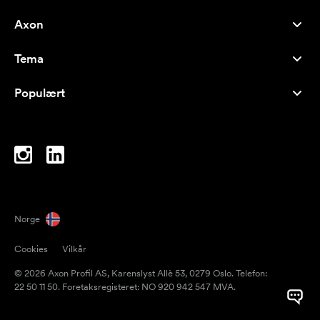
Axon
Kundeservice
Tema
Om oss
Nyheter
Careers
Populært
Bestselgere
Penner
Bærekraft
Brands
Handlenett
Inspirasjon
Notatblokker
A-Å
PC-vesker
Drops
Norge
Magneter
Cookies
Vilkår
Krus
© 2026 Axon Profil AS, Karenslyst Allè 53, 0279 Oslo. Telefon:
Paraplyer
22 50 11 50. Foretaksregisteret: NO 920 942 547 MVA.
Pakketape