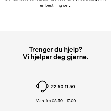
På noen produkter er det en startkostnad for
en bestilling selv.
merkingen. Startkostnaden er en oppstartsavgift for
merkingen. Startkostnaden forsvinner når du foretar
en ny bestilling.
Trenger du hjelp?
Vi hjelper deg gjerne.
22 50 11 50
Man-fre 08.30 - 17.00