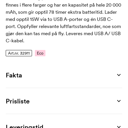
finnes i flere farger og har en kapasitet på hele 20 000
mAh, som gir opptil 78 timer ekstra batteritid. Lader
med opptil 15W via to USB A-porter og én USB C-
port. Oppfyller relevante luftfartsstandarder, noe som
gjør den kan tas med på fly. Leveres med USB A/ USB
C-kabel.
Art.nr. 32911
Eco
Fakta
Artikkelnummer
32911
Prisliste
Mål
153 x 76 x 22 mm
Produkt
10 stk
20 stk
30 stk
50 stk
100 stk
2
Maks trykkflate
BoostCharge, 20.000 mAh
558,00
525,00
491,00
461,00
446,00
Leveringstid