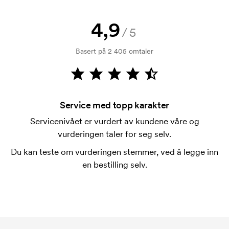
Hvordan betaler jeg?
4,9
Betaling skjer mot faktura 30 dager etter
/5
kredittsjekk. Fakturering skjer ved levering.
Basert på 2 405 omtaler
Kortbetaling er mulig.
Hva er en trykksjablong?
Trykksjablongen er en slags mal som brukes til
trykking. Vi må lage en trykksjablong for hver farge
Service med topp karakter
som skal trykkes. Kostnaden for trykksjablongen
Servicenivået er vurdert av kundene våre og
forsvinner når du gjentar bestillingen.
vurderingen taler for seg selv.
Du kan teste om vurderingen stemmer, ved å legge inn
en bestilling selv.