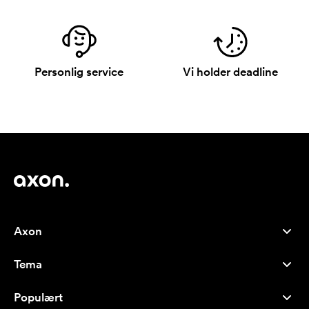
Personlig service
Vi holder deadline
Axon
Kundeservice
Tema
Om oss
Nyheter
Careers
Populært
Bestselgere