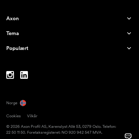
Axon
Kundeservice
Tema
Om oss
Nyheter
Careers
Populært
Bestselgere
Penner
Bærekraft
Brands
Handlenett
Inspirasjon
Notatblokker
A-Å
PC-vesker
Drops
Norge
Magneter
Cookies
Vilkår
Krus
© 2026 Axon Profil AS, Karenslyst Allè 53, 0279 Oslo. Telefon:
Paraplyer
22 50 11 50. Foretaksregisteret: NO 920 942 547 MVA.