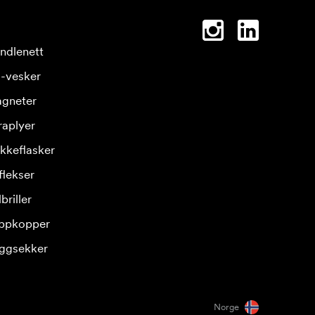
ndlenett
-vesker
gneter
raplyer
ikkeflasker
flekser
briller
ppkopper
ggsekker
Norge