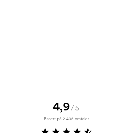
0
14,80
14,80
14,80
stillingen på e-post til
0
19,70
19,70
19,70
t tilbud før bestillingen blir
send oss logoen, så har du skissen
jekk. Fakturering skjer ved levering.
4,9
/5
ykking. Vi må lage en trykksjablong
Basert på 2 405 omtaler
rykksjablongen forsvinner når du