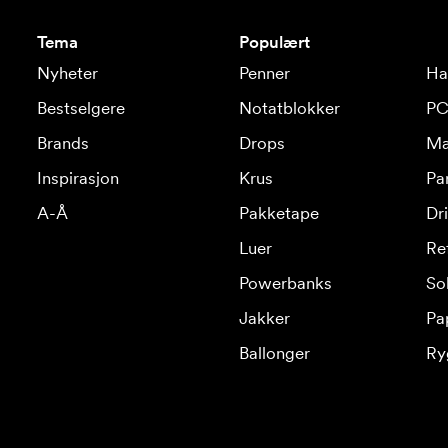
Tema
Populært
Nyheter
Penner
Ha
Bestselgere
Notatblokker
PC
Brands
Drops
Ma
Inspirasjon
Krus
Pa
A-Å
Pakketape
Dr
Luer
Re
Powerbanks
Sol
Jakker
Pa
Ballonger
Ry