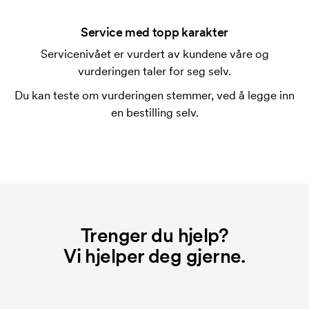
Trykksjablongen er en slags mal som brukes til
trykking. Vi må lage en trykksjablong for hver farge
Service med topp karakter
som skal trykkes. Kostnaden for trykksjablongen
Servicenivået er vurdert av kundene våre og
forsvinner når du gjentar bestillingen.
vurderingen taler for seg selv.
Hva er en startkostnad?
Du kan teste om vurderingen stemmer, ved å legge inn
På noen produkter er det en startkostnad for
en bestilling selv.
merkingen. Startkostnaden er en oppstartsavgift for
merkingen. Startkostnaden forsvinner når du foretar
en ny bestilling.
Trenger du hjelp?
Vi hjelper deg gjerne.