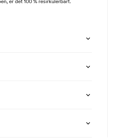
en, er det 100 % resirkulerbart.
1000 stk
2000 stk
3000 stk
20,00
19,40
18,30
4,50
2,90
2,90
9,00
5,80
5,80