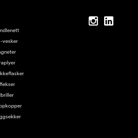
ndlenett
-vesker
gneter
raplyer
ikkeflasker
flekser
briller
ppkopper
ggsekker