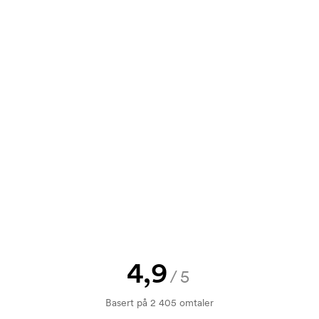
n er veldig brukervennlig. Der laster
13,40
8,70
8,70
stillingen på e-post til
17,90
11,60
11,60
t tilbud før bestillingen blir
send oss logoen, så har du skissen
jekk. Fakturering skjer ved levering.
4,9
/5
ykking. Vi må lage en trykksjablong
Basert på 2 405 omtaler
rykksjablongen forsvinner når du