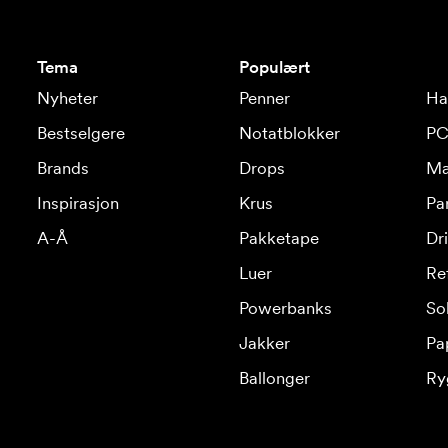
Tema
Populært
Nyheter
Penner
Ha
Bestselgere
Notatblokker
PC
Brands
Drops
Ma
Inspirasjon
Krus
Pa
A-Å
Pakketape
Dr
Luer
Re
Powerbanks
Sol
Jakker
Pa
Ballonger
Ry