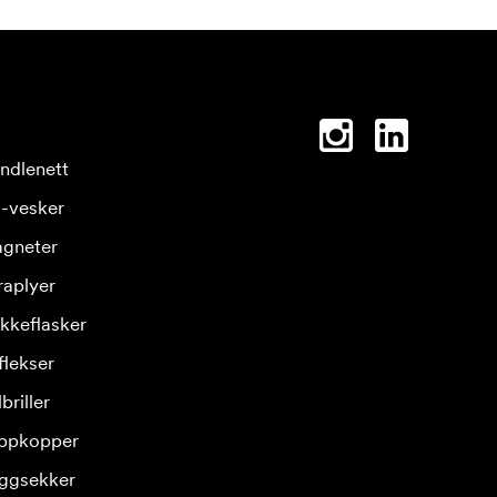
ndlenett
-vesker
gneter
raplyer
ikkeflasker
flekser
briller
ppkopper
ggsekker