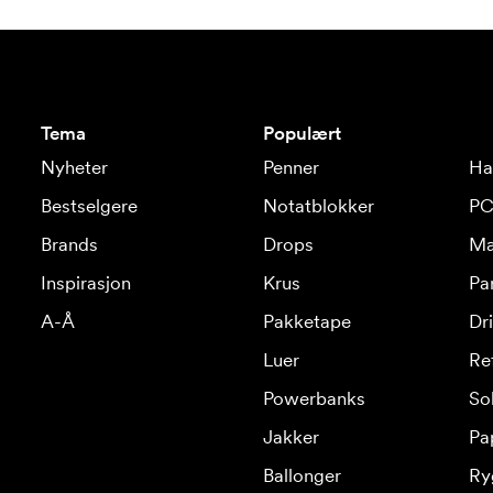
Tema
Populært
Nyheter
Penner
Ha
Bestselgere
Notatblokker
PC
Brands
Drops
Ma
Inspirasjon
Krus
Pa
A-Å
Pakketape
Dr
Luer
Re
Powerbanks
Sol
Jakker
Pa
Ballonger
Ry