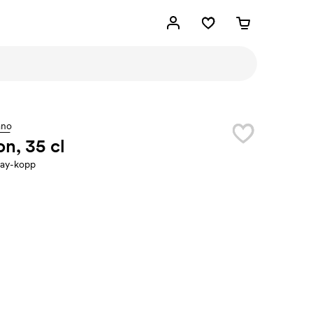
ano
on, 35 cl
ay-kopp